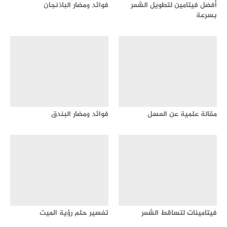
أفضل فيتامين لتطويل الشعر
فوائد ومضار الباذنجان
بسرعة
مقالة علمية عن العسل
فوائد ومضار البندق
فيتامينات لتساقط الشعر
تفسير حلم رؤية الميت