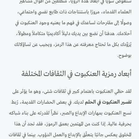
سنغوص سويًا في أبعاد هذه الرؤيا، منطلقين من أقوال مشاهير
العلماء القدماء، مرورًا باستنتاجات ذات طابع نفسي واجتماعي،
وصولًا إلى مقترحات تساعدك في فهم ما يعنيه وجود العنكبوت في
أحلامك. هدفنا أن نضع بين يديك دليلاً أكاديميًا متكاملاً ومطولاً،
يُزوِّدك بكل ما تحتاج معرفته عن هذا الرمز، ويجيب عن تساؤلاتك
بوضوح.
أبعاد رمزية العنكبوت في الثقافات المختلفة
لقد حظي العنكبوت باهتمام كبير في ثقافات شتى، وهو ما يؤثر على
تفسير العنكبوت في الحلم
لديك. في بعض الحضارات القديمة، رُبط
نسج العنكبوت بمهارات الإبداع والصبر، نظراً لقدرته على بناء شباكه
بحرفية عالية. إذا كنت من المهتمين بعمق الرموز، فقد تجد أن هذا
المخلوق يعكس جانبًا يتعلّق بالإبداع والعمل الدؤوب. بينما في ثقافات