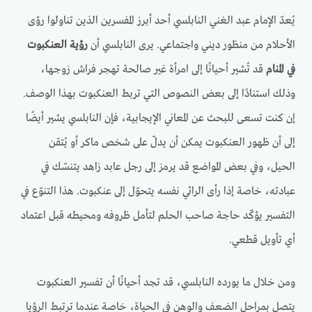
يُعدّ الإمام عبد الغني النابلسي أحد أبرز المفسرين الذين تناولوا رؤى
الأحلام من منظور ديني واجتماعي. يرى النابلسي أن
رؤية العنكبوت
في المنام
قد تُشير أحيانًا إلى امرأة غير صالحة تهجر فراش زوجها،
وذلك استنادًا إلى بعض النصوص التي تربط العنكبوت بهذا الوصف.
إن كنت تسعى للبحث عن المعاني الإيجابية، فإن النابلسي يشير أيضًا
إلى أن ظهور العنكبوت يمكن أن يدلّ على شخص ماكر أو يُتقن
الحيل، وفي بعض المواضع قد يرمز إلى رجل عابد زاهد يتنسّك في
عبادته، خاصة إذا رأى الرائي نفسه يتحوّل إلى عنكبوت. هذا التنوّع في
التفسير يؤكّد حاجة صاحب الحلم لتأمل ظروفه ومحيطه قبل اعتماد
أي تأويل قطعي.
ومن خلال ما يورده النابلسي، قد تجد أحيانًا أن تفسير العنكبوت
يتصل بمراحل الضعف والوهن في الحياة، خاصة عندما ترتبط الرؤيا