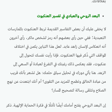
بعلاقاتك.
البعد الروحي والعبادي في تفسير العنكبوت
لا يخفى عليك أن بعض التفاسير القديمة تربط العنكبوت بالممارسات
التعبدية؛ ففي حين رأى بعضهم أنه رمز لشخص ماكر، رأى آخرون
أنه انعكاس لإنسان زاهد عابد. لعل هذا التباين يكمن في اختلاف
المواقف التي ذُكر فيها العنكبوت. فإذا رأيت نفسك تتحول إلى
عنكبوت، فقد يعكس ذلك رغبتك في التفرغ لعبادة أو السعي إلى
الزهد. هنا يأتي دورك في تحليل سياق حلمك: هل تشعر بأنك قريب
من عبادة الخالق وتطمح للمزيد من التقوى؟ أم أنك ابتعدت عن نهج
الصلاح وتتلقى رسالة لتصحيح المسار؟
إن البعد الروحي يفتح أمامك أيضًا تأمّلًا في فكرة الحماية الإلهية. ذكر