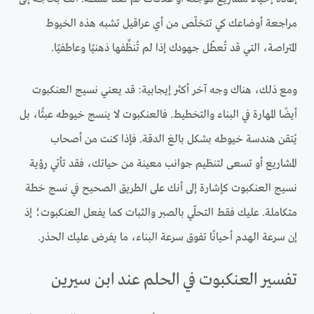
مراجعة أوضاعك كي تتخلّص من أي عراقيل تشبه هذه الخيوط
المتراصة، التي قد تُعطّل جهودك إذا لم تُنظِّفها ذهنيًا وعاطفيًا.
ومع ذلك، هناك وجه آخر أكثر إيجابية: قد يعني نسيج العنكبوت
أيضًا المهارة في البناء والتخطيط. فالعنكبوت لا ينسج خيوطه عبثًا، بل
يُتقن هندسة خيوطه بشكل بالغ الدقة. فإذا كنت من أصحاب
المشاريع أو تسعى لتنظيم جوانب معينة من حياتك، فقد تأتي رؤية
نسيج العنكبوت كإشارة إلى أنك على الطريق الصحيح في نسج خطة
متكاملة. عليك فقط التحلّي بالصبر والثبات كما يفعل العنكبوت؛ إذ
إن سرعة الهدم أحيانًا تفوق سرعة البناء، ما يفرض عليك الحذر.
تفسير العنكبوت في الحلم عند ابن سيرين