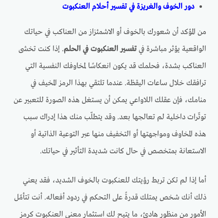
دور الخوف والغريزة في تفسير أحلام العنكبوت
من المؤكد أن شعورك بالخوف أو الاشمئزاز من العناكب في حياتك
الواقعية يؤثر مباشرة في
تفسير العنكبوت في الحلم
. إذا كنت تخشى
العناكب بشدة، فحلمك قد يكون انعكاسًا لمخاوفك النفسية التي
ترافقك خلال ساعات اليقظة. عندما تلتقي بهذا الرمز المخيف في
منامك، فإن عقلك اللاواعي يمكن أن يستغل هذه الصورة للتعبير عن
توتّرات داخلية لم تعالجها بعد. وقد يتطلّب منك هذا إدراك سبب
هذه المخاوف ومواجهتها أو التخفيف منها عبر التوعية الذاتية أو
الاستعانة بمتخصص في حال كانت شديدة التأثير في حياتك.
أما إذا لم تكن تربط رؤيتك للعنكبوت بالخوف الشديد، فقد يعني
ذلك أنك شخص يمتلك قدرةً على التحكم في ردود أفعاله. أنت تتأمّل
الأمور من منظور هادئ، ما يتيح لك استثمار معنى العنكبوت كرمز