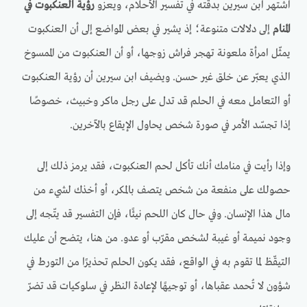
اشتهر ابن سيرين بدقته في تفسير الأحلام، ويعزو
رؤية العنكبوت في
المنام
إلى دلالات متنوعة؛ إذ يشير في بعض المواضع إلى أن العنكبوت
يمثّل امرأة ملعونة تهجر فراش زوجها، أو أن العنكبوت من الممسوخ
الذي يعبّر عن خلق غير حسن. ويضيف ابن سيرين أن رؤية العنكبوت
أو التعامل معه في الحلم قد تدل على رجل ماكر وخبيث، خصوصًا
إذا تجسّد الأمر في صورة شخص يحاول الإيقاع بالآخرين.
وإذا رأيت في منامك أنك تأكل لحم العنكبوت، فقد يرمز ذلك إلى
حصولك على منفعة من شخص يتصف بالمكر، أو أخذك لشيء من
مال هذا الإنسان. وفي حال كان اللحم نيئًا، فإن التفسير قد يتّجه إلى
وجود نميمة أو غيبة لشخص مقرّب أو عدو. من هنا، يتضح أن عليك
التيقّظ لما تقوم به في الواقع، فقد يكون الحلم تحذيرًا من التورط في
شؤون لا تُحمد عقباها، أو توجيهًا لإعادة النظر في سلوكيات قد تضرّ