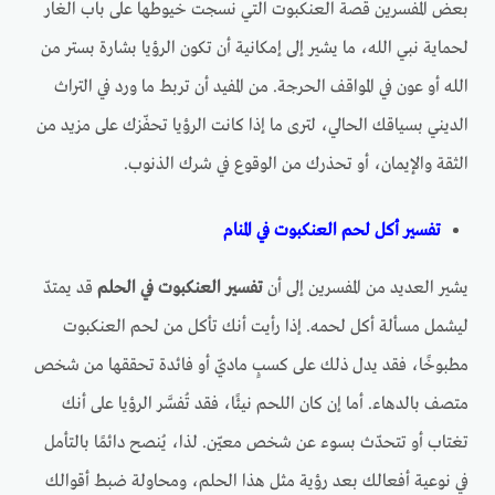
بعض المفسرين قصة العنكبوت التي نسجت خيوطها على باب الغار
لحماية نبي الله، ما يشير إلى إمكانية أن تكون الرؤيا بشارة بستر من
الله أو عون في المواقف الحرجة. من المفيد أن تربط ما ورد في التراث
الديني بسياقك الحالي، لترى ما إذا كانت الرؤيا تحفّزك على مزيد من
الثقة والإيمان، أو تحذرك من الوقوع في شرك الذنوب.
تفسير أكل لحم العنكبوت في المنام
يشير العديد من المفسرين إلى أن
تفسير العنكبوت في الحلم
قد يمتدّ
ليشمل مسألة أكل لحمه. إذا رأيت أنك تأكل من لحم العنكبوت
مطبوخًا، فقد يدل ذلك على كسبٍ ماديّ أو فائدة تحققها من شخص
متصف بالدهاء. أما إن كان اللحم نيئًا، فقد تُفسَّر الرؤيا على أنك
تغتاب أو تتحدّث بسوء عن شخص معيّن. لذا، يُنصح دائمًا بالتأمل
في نوعية أفعالك بعد رؤية مثل هذا الحلم، ومحاولة ضبط أقوالك