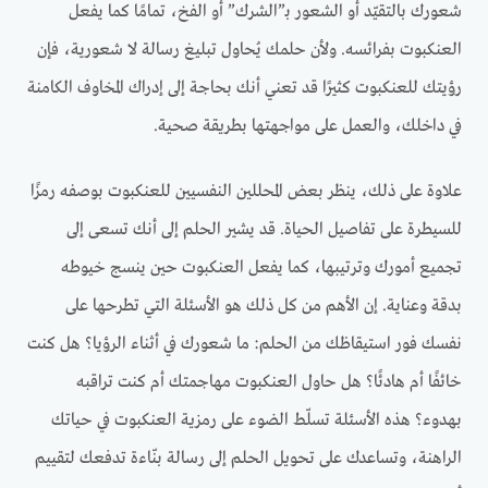
شعورك بالتقيّد أو الشعور بـ”الشرك” أو الفخ، تمامًا كما يفعل
العنكبوت بفرائسه. ولأن حلمك يُحاول تبليغ رسالة لا شعورية، فإن
رؤيتك للعنكبوت كثيرًا قد تعني أنك بحاجة إلى إدراك المخاوف الكامنة
في داخلك، والعمل على مواجهتها بطريقة صحية.
علاوة على ذلك، ينظر بعض المحللين النفسيين للعنكبوت بوصفه رمزًا
للسيطرة على تفاصيل الحياة. قد يشير الحلم إلى أنك تسعى إلى
تجميع أمورك وترتيبها، كما يفعل العنكبوت حين ينسج خيوطه
بدقة وعناية. إن الأهم من كل ذلك هو الأسئلة التي تطرحها على
نفسك فور استيقاظك من الحلم: ما شعورك في أثناء الرؤيا؟ هل كنت
خائفًا أم هادئًا؟ هل حاول العنكبوت مهاجمتك أم كنت تراقبه
بهدوء؟ هذه الأسئلة تسلّط الضوء على رمزية العنكبوت في حياتك
الراهنة، وتساعدك على تحويل الحلم إلى رسالة بنّاءة تدفعك لتقييم