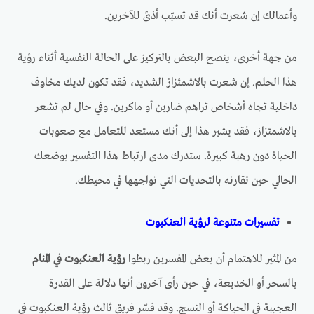
وأعمالك إن شعرت أنك قد تسبّب أذىً للآخرين.
من جهة أخرى، ينصح البعض بالتركيز على الحالة النفسية أثناء رؤية
هذا الحلم. إن شعرت بالاشمئزاز الشديد، فقد تكون لديك مخاوف
داخلية تجاه أشخاص تراهم ضارين أو ماكرين. وفي حال لم تشعر
بالاشمئزاز، فقد يشير هذا إلى أنك مستعد للتعامل مع صعوبات
الحياة دون رهبة كبيرة. ستدرك مدى ارتباط هذا التفسير بوضعك
الحالي حين تقارنه بالتحديات التي تواجهها في محيطك.
تفسيرات متنوعة لرؤية العنكبوت
من المثير للاهتمام أن بعض المفسرين ربطوا
رؤية العنكبوت في المنام
بالسحر أو الخديعة، في حين رأى آخرون أنها دلالة على القدرة
العجيبة في الحياكة أو النسج. وقد فسّر فريق ثالث رؤية العنكبوت في