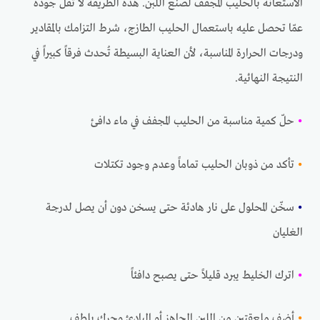
الاستعانة بالحليب المجفف لصنع اللبن. هذه الطريقة لا تقل جودةً
عمّا تحصل عليه باستعمال الحليب الطازج، شرط التزامك بالمقادير
ودرجات الحرارة المناسبة، لأن العناية البسيطة تُحدث فرقاً كبيراً في
النتيجة النهائية.
•
حلّ كمية مناسبة من الحليب المجفف في ماء دافئ
•
تأكد من ذوبان الحليب تماماً وعدم وجود تكتلات
•
سخّن المحلول على نار هادئة حتى يسخن دون أن يصل لدرجة
الغليان
•
اترك الخليط يبرد قليلاً حتى يصبح دافئاً
•
أضف ملعقتين من اللبن الجاهز أو البادئ وحرك بلطف