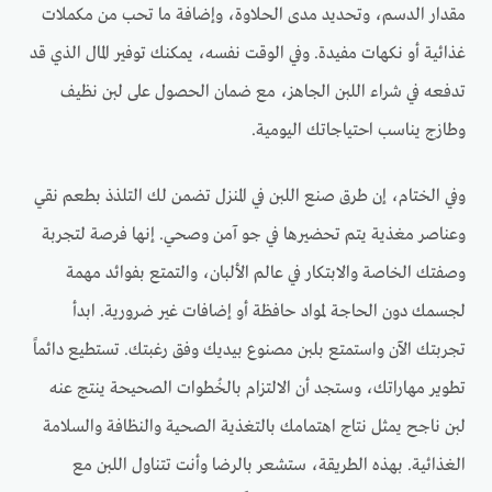
مقدار الدسم، وتحديد مدى الحلاوة، وإضافة ما تحب من مكملات
غذائية أو نكهات مفيدة. وفي الوقت نفسه، يمكنك توفير المال الذي قد
تدفعه في شراء اللبن الجاهز، مع ضمان الحصول على لبن نظيف
وطازج يناسب احتياجاتك اليومية.
وفي الختام، إن طرق صنع اللبن في المنزل تضمن لك التلذذ بطعم نقي
وعناصر مغذية يتم تحضيرها في جو آمن وصحي. إنها فرصة لتجربة
وصفتك الخاصة والابتكار في عالم الألبان، والتمتع بفوائد مهمة
لجسمك دون الحاجة لمواد حافظة أو إضافات غير ضرورية. ابدأ
تجربتك الآن واستمتع بلبن مصنوع بيديك وفق رغبتك. تستطيع دائماً
تطوير مهاراتك، وستجد أن الالتزام بالخُطوات الصحيحة ينتج عنه
لبن ناجح يمثل نتاج اهتمامك بالتغذية الصحية والنظافة والسلامة
الغذائية. بهذه الطريقة، ستشعر بالرضا وأنت تتناول اللبن مع