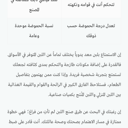
نمط قياسي ثابت لصناعته في
تتحكم أنت في قوامه ونكهته
المصنع
تعدل درجة الحموضة حسب
نسبة الحموضة موحدة
ذوقك
وعامة
إن الاستمتاع بلبن معد يدوياً يختلف تماماً عن اللبن المتوفر في الأسواق.
فالقدرة على إضافة مكونات طازجة والتحكم بمدى كثافته تجعلك
تستمتع بتجربة شخصية فريدة. وإذا كنت ممن يهتمون بتفاصيل
الطعام، فستلاحظ الفارق الكبير في الرائحة والقوام والقيمة الغذائية
بين اللبن المنزلي واللبن المُنتج بكميات صناعية.
إن رغبتك في البحث عن طرق صنع اللبن لم تأتِ من فراغ؛ فهي خطوة
ممتازة في مسار الاهتمام بصحتك وصحة عائلتك. أنت قادر على ضبط