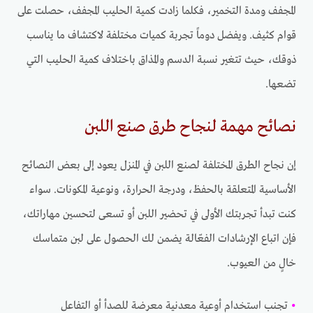
المجفف ومدة التخمير، فكلما زادت كمية الحليب المجفف، حصلت على
قوام كثيف. ويفضل دوماً تجربة كميات مختلفة لاكتشاف ما يناسب
ذوقك، حيث تتغير نسبة الدسم والمذاق باختلاف كمية الحليب التي
تضعها.
نصائح مهمة لنجاح طرق صنع اللبن
إن نجاح الطرق المختلفة لصنع اللبن في المنزل يعود إلى بعض النصائح
الأساسية المتعلقة بالحفظ، ودرجة الحرارة، ونوعية المكونات. سواء
كنت تبدأ تجربتك الأولى في تحضير اللبن أو تسعى لتحسين مهاراتك،
فإن اتباع الإرشادات الفعّالة يضمن لك الحصول على لبن متماسك
خالٍ من العيوب.
•
تجنب استخدام أوعية معدنية معرضة للصدأ أو التفاعل