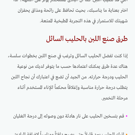
التي قد تصيب اللبن. كما أن البادئ المستخدم يؤثر على النكهة؛ لذا
اختر بعناية ما يناسبك، بحيث تحافظ على رائحة ومذاق يحفزان
شهيتك للاستمرار في هذه التجربة المطبخية الممتعة.
طرق صنع اللبن بالحليب السائل
إذا كنت تفضل الحليب السائل وترغب في صنع اللبن بخطوات سلسة،
هناك عدة طرق يمكنك اعتمادها حسب ما يتوفر لديك من نوعية
الحليب ودرجة حرارته. من الجيد أن تضع في اعتبارك أن نجاح اللبن
يتطلب درجة حرارة مناسبة وإغلاقاً محكماً للإناء المستخدم أثناء
مرحلة التخمير.
•
قم بتسخين الحليب على نار هادئة دون وصوله إلى درجة الغليان
•
اترك الحليب يبرد قليلاً حتى يصبح دافئاً ومناسباً لإضافة البادئ