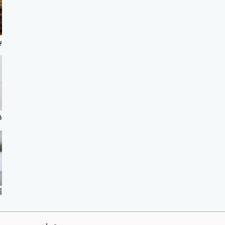
ب
ف
أ