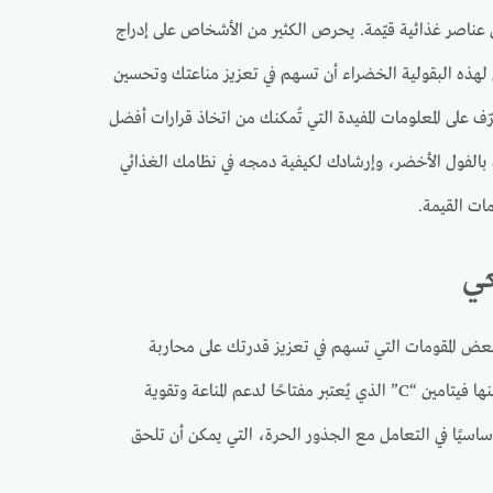
 عناصر غذائية قيّمة. يحرص الكثير من الأشخاص على إدراج
 لهذه البقولية الخضراء أن تسهم في تعزيز مناعتك وتحسين
على المعلومات المفيدة التي تُمكنك من اتخاذ قرارات أفضل
طة بالفول الأخضر، وإرشادك لكيفية دمجه في نظامك الغذائي
مات القيمة.
عي
بعض المقومات التي تسهم في تعزيز قدرتك على محاربة
الميكروبات والحفاظ على صحتك الداخلية. يُعرف الفول الأخضر باحتوائه على فيتامينات ضرورية، منها فيتامين “C” الذي يُعتبر مفتاحًا لدعم المناعة وتقوية
ساسيًا في التعامل مع الجذور الحرة، التي يمكن أن تلحق