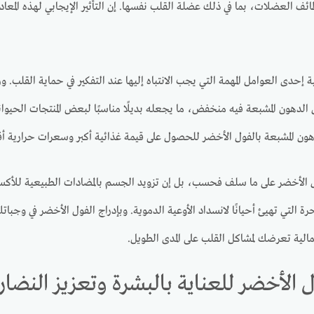
ف العضلات، بما في ذلك عضلة القلب نفسها. إن التأثير الإيجابي لهذه المعادن
ة إحدى العوامل المهمة التي يجب الانتباه إليها عند التفكير في حماية القلب
لدهون المشبعة فيه منخفض، ما يجعله بديلًا مناسبًا لبعض المنتجات الحيوا
هون المشبعة بالفول الأخضر للحصول على قيمة غذائية أكبر وسعرات حرارية أ
ل الأخضر على ما سلف فحسب، بل إن تزويد الجسم بالمضادات الطبيعية للأكسد
رة التي تهيئ أحيانًا لانسداد الأوعية الدموية. وبإدراج الفول الأخضر في وج
الية تعرضك لمشاكل القلب على المدى الطويل.
ل الأخضر للعناية بالبشرة وتعزيز النضار