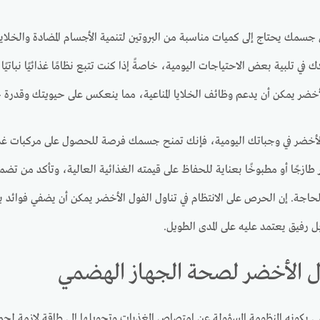
جسمك يحتاج إلى كميات مناسبة من البروتين لتنمية الأجسام المضادة والخلايا الم
في تلبية بعض الاحتياجات اليومية، خاصةً إذا كنت تتبع نظامًا غذائيًا نباتيًا
لأخضر يمكن أن يدعم وظائف الخلايا المناعية، مما ينعكس على حيويتك وقد
لأخضر في وجباتك اليومية، فإنك تمنح جسمك فرصة للحصول على مركبات غذائ
 طازجًا أو مطبوخًا بعناية للحفاظ على قيمته الغذائية العالية، وتأكد من تضم
حاجة. إن الحرص على الانتظام في تناول الفول الأخضر يمكن أن يضفي فوائ
 رفيق يعتمد عليه على المدى الطويل.
ول الأخضر لصحة الجهاز الهضمي
 بكونه المنظومة المسؤولة عن امتصاص المغذيات وتحويلها إلى طاقة لازمة ل