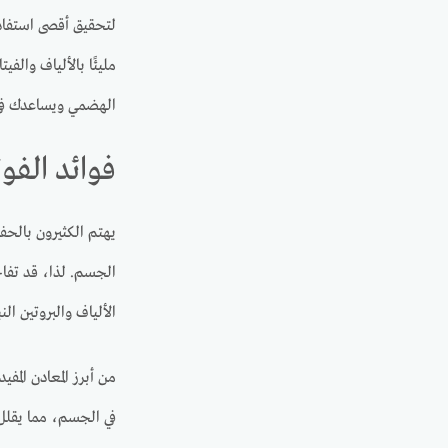
لتحقيق أقصى استفاد
مليئًا بالألياف والف
الهضمي ويساعدك في 
فوائد الفو
يهتم الكثيرون بالحف
الجسم. لذا، قد تفاج
الألياف والبروتين ال
من أبرز المعادن الم
في الجسم، مما يقلل