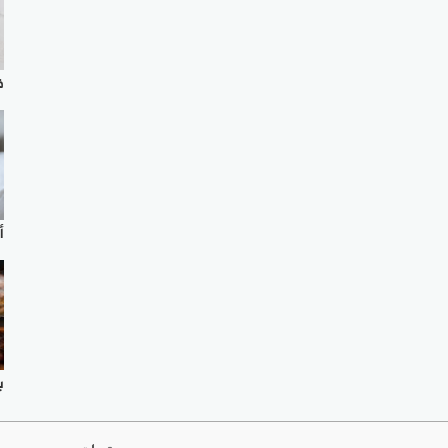
ف
أ
ب