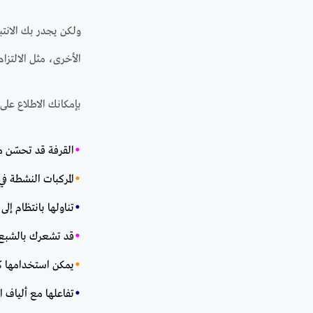
ولكن يجدر بك الانتب
الأخرى، مثل الالتزا
بإمكانك الاطلاع عل
•
القرفة قد تحسّن 
•
المركبات النشطة ف
•
تناولها بانتظام إل
•
قد تشعرك بالشبع ب
•
يمكن استخدامها كم
•
تفاعلها مع ألياف