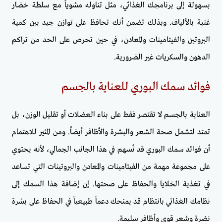
بسهولة إلى برنامجك الغذائي، مثل تناوله مشوياً مع سلطة خضار
غنية بالألياف. وبذلك تضمن أنك تحافظ على توازن جيد بين كمية
البروتين والفيتامينات والمعادن، في حين تحرص على الحد من تراكم
الدهون والسكريات غير الضرورية.
فوائد سمك البوري للعناية بالجسم
العناية بالجسم لا تقتصر فقط على بناء العضلات أو تقليل الوزن، بل
تمتد لتشمل صحة الشعر والبشرة والأظافر أيضاً. ومن المثير للاهتمام
أن فوائد سمك البوري قد تُسهم في هذا الجانب الجمالي، لأنه يحتوي
على مجموعة مهمة من الفيتامينات والمعادن والبروتينات التي تساعد
في تغذية الخلايا والحفاظ على صحتها. إن إضافة هذا السمك إلى
نظامك الغذائي بانتظام قد يمنحك دعماً طبيعياً في الحفاظ على بشرة
نضرة وشعر قوي وأظافر سليمة.