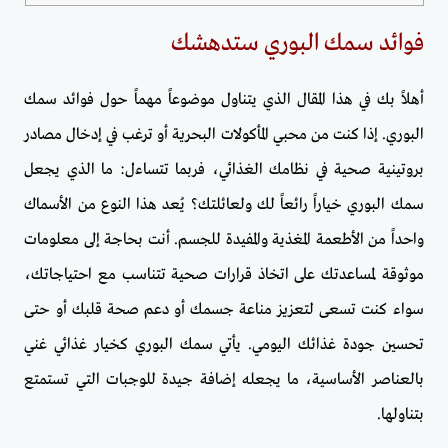
فوائد سمك البوري ستدهشك
أهلاً بك في هذا المقال الذي يتناول موضوعاً مهماً حول فوائد سمك
البوري. إذا كنت من محبي المأكولات البحرية أو ترغب في إدخال مصادر
بروتينية صحية في نظامك الغذائي، فربما تتساءل: ما الذي يجعل
سمك البوري خياراً رائعاً لك ولعائلتك؟ يُعد هذا النوع من الأسماك
واحداً من الأطعمة المغذية والمفيدة للجسم. أنت بحاجة إلى معلومات
موثوقة لمساعدتك على اتخاذ قرارات صحية تتناسب مع احتياجاتك،
سواء كنت تسعى لتعزيز مناعة جسمك أو دعم صحة قلبك أو حتى
تحسين جودة غذائك اليومي. يأتي سمك البوري كخيار غذائي غني
بالعناصر الأساسية، ما يجعله إضافة جيدة للوجبات التي تستمتع
بتناولها.