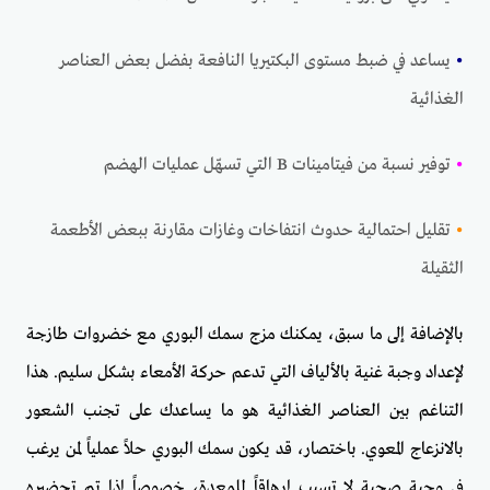
•
يساعد في ضبط مستوى البكتيريا النافعة بفضل بعض العناصر
الغذائية
•
توفير نسبة من فيتامينات B التي تسهّل عمليات الهضم
•
تقليل احتمالية حدوث انتفاخات وغازات مقارنة ببعض الأطعمة
الثقيلة
بالإضافة إلى ما سبق، يمكنك مزج سمك البوري مع خضروات طازجة
لإعداد وجبة غنية بالألياف التي تدعم حركة الأمعاء بشكل سليم. هذا
التناغم بين العناصر الغذائية هو ما يساعدك على تجنب الشعور
بالانزعاج المعوي. باختصار، قد يكون سمك البوري حلاً عملياً لمن يرغب
في وجبة صحية لا تسبب إرهاقاً للمعدة، خصوصاً إذا تم تحضيره