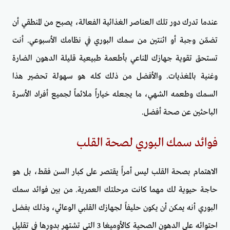
عندما تدرك دور تلك العناصر الغذائية الفعالة، يصبح من المنطقي أن
تضمّن وجبة أو اثنتين من سمك البوري في نظامك الأسبوعي. أنت
تستحق تقوية جهازك المناعي بأطعمة طبيعية قليلة الدهون الضارة
وغنية بالمغذيات. والأفضل من ذلك كله هو سهولة تحضير هذا
السمك وطعمه الشهي، ما يجعله خياراً ملائماً لجميع أفراد الأسرة
الباحثين عن صحة أفضل.
فوائد سمك البوري لصحة القلب
الاهتمام بصحة القلب ليس أمراً يقتصر على كبار السن فقط، بل هو
حاجة حيوية لك مهما كانت مرحلتك العمرية. من بين فوائد سمك
البوري أنه يمكن أن يكون حليفاً لجهازك القلبي الوعائي، وذلك بفضل
احتوائه على الدهون الصحية كالأوميغا 3 التي تشتهر بدورها في تقليل