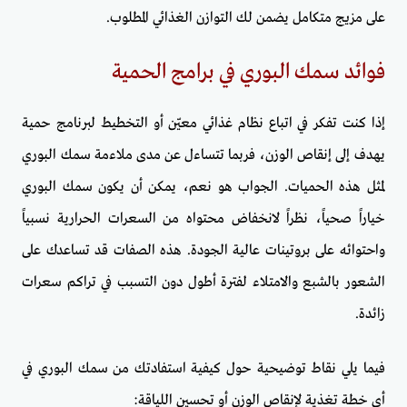
على مزيج متكامل يضمن لك التوازن الغذائي المطلوب.
فوائد سمك البوري في برامج الحمية
إذا كنت تفكر في اتباع نظام غذائي معيّن أو التخطيط لبرنامج حمية
يهدف إلى إنقاص الوزن، فربما تتساءل عن مدى ملاءمة سمك البوري
لمثل هذه الحميات. الجواب هو نعم، يمكن أن يكون سمك البوري
خياراً صحياً، نظراً لانخفاض محتواه من السعرات الحرارية نسبياً
واحتوائه على بروتينات عالية الجودة. هذه الصفات قد تساعدك على
الشعور بالشبع والامتلاء لفترة أطول دون التسبب في تراكم سعرات
زائدة.
فيما يلي نقاط توضيحية حول كيفية استفادتك من سمك البوري في
أي خطة تغذية لإنقاص الوزن أو تحسين اللياقة: