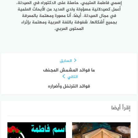
إسمي فاطمة العتيبي، حاصلة على الدكتوراه في الصيدلة،
أعمل كصيدلانية مسؤولة ولدي العديد من الأبحاث العلمية
في مجال الصيدلة. أيضًا، أنا مصورة ومهتمة بالمعرفة
بجميع أشكالها. شغوفة باللغة العربية ومهتمة بإثراء
المحتوى العربي.
السابق
ما فوائد المشمش المجفف
التالي
فوائد القرنفل وأضراره
إقرأ أيضا