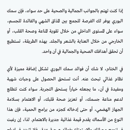
إذا كنت تهتم بالجوانب الجمالية والصحية على حد سواء، فإن سمك
البوري يوفر لك الفرصة للجمع بين المذاق الشهي والفائدة للجسم،
سواء على المستوى الداخلي من خلال تقوية المناعة وصحة القلب، أو
الخارجي من خلال العناية بالشعر والجلد. بهذه الطريقة، تستطيع
أن تحقق أهدافك الصحية والجمالية في آن واحد.
في الختام، لا شك أن فوائد سمك البوري تشكل إضافة مميزة لأي
نظام غذائي تبحث عنه. أنت تستحق الحصول على وجبات شهية
ومفيدة في آن، ما يجعله خياراً يستحق التجربة. سواء كنت تتطلع
لدعم مناعة جسمك، أو تعزيز صحة قلبك، أو الاهتمام بسلامة
الجهاز الهضمي، أو حتى إدخاله كجزء من برامج الحمية، فإن هذا
النوع من الأسماك يقدم قيمة غذائية جديرة بالاهتمام. لذا، إن رغبت
في تنويع وجباتك والاستمتاع بفوائد صحية عدة، فلا تتردد في إدراج