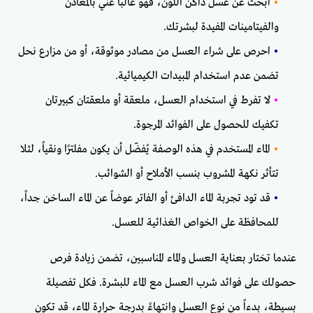
•
ابحث عن عسل داكن اللون، فهو غالباً غني بالمعادن
والفيتامينات المفيدة لبشرتك.
•
احرص على شراء العسل من مصادر موثوقة، أو من مزارع نحل
تضمن عدم استخدام المبيدات الكيميائية.
•
لا تفرط في استخدام العسل، ملعقة أو ملعقتان كبيرتان
تكفيك للحصول على الفوائد المرجوة.
•
الماء المستخدم في هذه الوصفة يُفضّل أن يكون مفلترًا ونقياً، لئلا
تتأثر نكهة المشروب بنسب الأملاح أو الشوائب.
•
قد تود تجربة الماء الدافئ أو الفاتر عوضاً عن الماء الساخن جداً،
للمحافظة على الخواص الغذائية للعسل.
عندما تختار بعناية العسل والماء المناسبين، تضمن زيادة فرص
حصولك على فوائد شرب العسل مع الماء للبشرة. فكل تفصيلة
بسيطة، بدءاً من نوع العسل وانتهاءً بدرجة حرارة الماء، قد تكون