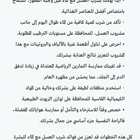
•
ابدأ يومك بشرب العسل مع الماء قبل وجبة الفطور، للسماح
بامتصاص أفضل للعناصر الغذائية.
•
تأكد من شرب كمية كافية من الماء طوال اليوم إلى جانب
مشروب العسل، للمحافظة على مستويات الترطيب المطلوبة.
•
احرص على تناول أطعمة غنية بالألياف والبروتينات مع هذا
المشروب لتعزيز نتائج العناية ببشرتك.
•
قد تفيدك ممارسة التمارين الرياضية المعتدلة في زيادة تدفق
الدم إلى الجلد، مما يحسّن من مظهره العام.
•
استخدم منظفات لطيفة على بشرتك وخالية من المواد
الكيميائية القاسية للمحافظة على توازن الزيوت الطبيعية.
•
خصص وقتاً للاسترخاء والتأمل أو ممارسة هواياتك المفضلة،
فالراحة النفسية جزء أساسي من جمال بشرتك.
كل هذه الخطوات قد تعزز من فوائد شرب العسل مع الماء للبشرة