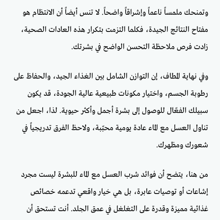
وتمنحك ملمساً ناعماً وإشراقاً واضحاً. لا تنس أيضاً أن الانتظام هو
مفتاح النتائج الجيدة، فكلما التزمت بتكرار هذه العادات الصحية،
زادت فرص ملاحظة التحسن الواضح في بشرتك.
وفي نهاية المطاف، إن التوازن الشامل بين الغذاء الجيد، والحفاظ على
رطوبة الجسم، واختيار مكونات طبيعية عالية الجودة، قد يكون
سبيلك الفعّال للوصول إلى بشرة أجمل وأكثر حيوية. لذا، اجعل من
تناول العسل مع الماء عادة يومية محبّبة، ولاحظ الفرق تدريجياً في
شعورك ومظهرك.
من هنا، يتضح أن فوائد شرب العسل مع الماء للبشرة ليست مجرد
إشاعات أو توصيات عابرة، بل هي خيار واقعي تدعمه خصائص
غذائية مميزة وقدرة على التغلغل في عمق الجلد. أنت تستحق أن