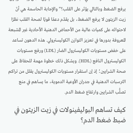
يرفع الضغط وبالتالي يؤثر على القلب؟” والإجابة الحاسمة هي أنّ
زيت الزيتون لا يرفع الضغط، بل يقدّم دعمًا قويًا لصحة القلب نظرًا
لاحتوائه على كميات عالية من الأحماض الدهنية الأحادية غير المشبعة
المعروفة بدورها في تعزيز التوازن الكوليسترولي. هذه الدهون تساعد
على خفض مستويات الكوليسترول الضار (LDL) ورفع مستويات
الكوليسترول النافع (HDL). ويشكل ذلك خطوة مهمة للحفاظ على
صحة الشرايين؛ إذ إن استقرار مستويات الكوليسترول يقلل من تراكم
الترسبات الدهنية في جدران الأوعية الدموية، ما يساهم في منع
تصلُّب الشرايين وارتفاع ضغط الدم.
كيف تساهم البوليفينولات في زيت الزيتون في
ضبط ضغط الدم؟