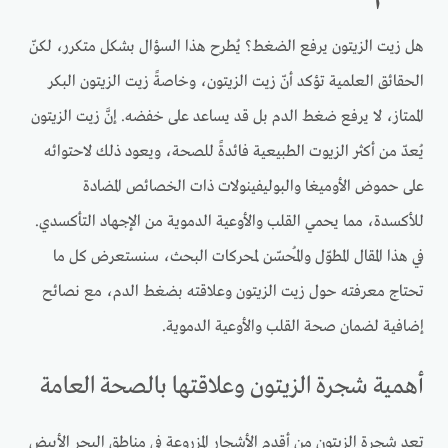
هل زيت الزيتون يرفع الضغط؟ يُطرح هذا السؤال بشكل متكرر، لكنّ
الحقائق العلمية تؤكد أنّ زيت الزيتون، وخاصةً زيت الزيتون البكر
الممتاز، لا يرفع ضغط الدم بل قد يساعد على خفضه. إنَّ زيت الزيتون
يُعدّ من أكثر الزيوت الطبيعية فائدةً للصحة، ويعود ذلك لاحتوائه
على حموض الأوميغا والبوليفينولات ذات الخصائص المضادة
للأكسدة، مما يحمي القلب والأوعية الدموية من الإجهاد التأكسدي.
في هذا المقال المطوّل والمُحسّن لمحركات البحث، سنستعرض كل ما
تحتاج معرفته حول زيت الزيتون وعلاقته بضغط الدم، مع نصائح
إضافية لضمان صحة القلب والأوعية الدموية.
أهمية شجرة الزيتون وعلاقتها بالصحة العامة
تعد شجرة الزيتون من أقدم الأشجار المزروعة في مناطق البحر الأبيض