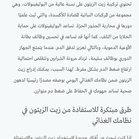
تحتوي تركيبة زيت الزيتون على نسبة عالية من البوليفينولات، وهي
مجموعة من المركبات النباتية المضادة للأكسدة، والتي ثبت علميًا
دورها في محاربة الجذور الحرّة. تساعد البوليفينولات على حماية
الخلايا من التلف، كما أنها قد تساعد في تحسين وظائف بطانة
الأوعية الدموية، وبالتالي تعزيز تدفق الدم. عندما يتمتع الجهاز
الدوري بوظائف سليمة، تزداد مرونة الشرايين وتتقلص احتمالية
ارتفاع ضغط الدم بشكل مفرط. لهذا السبب، يمكنك إدراج زيت
الزيتون ضمن نظامك الغذائي اليومي بوصفه مصدرًا رئيسيًا لدهون
صحية تساند جهودك في الحفاظ على ضغط دم متوازن.
طرق مبتكرة للاستفادة من زيت الزيتون في
نظامك الغذائي
إذا كنت تبحث عن أفكار جديدة لاستخدام زيت الزيتون والاستمتاع