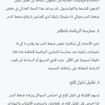
الكاملة والبروتينات الخالية من الدهون، إضافةً إلى تقليل تناول
الدهون المشبعة والكولسترول. قد يساعد هذا النمط الغذائي في خفض
ضغط الدم بحوالي 11 مليمترًا زئبقيًا لدى المصابين بارتفاع ضغط الدم.
2. ممارسة الرياضة بانتظام
تشير الأبحاث إلى إمكانية خفض ضغط الدم بما يقارب 5 إلى 8
مليمترات زئبقية عند ممارسة التمارين الرياضية المنتظمة لمدة 150
دقيقة أسبوعيًا على الأقل. جرّب المشي السريع أو السباحة أو ركوب
الدراجة للحفاظ على رشاقتك الصحية.
3. تقليل تناول الملح
يُسهم الإفراط في تناول الملح في احتباس السوائل وزيادة ضغط الدم.
لذا احرص على تقليل الملح في طعامك، واستخدم الأعشاب والبهارات