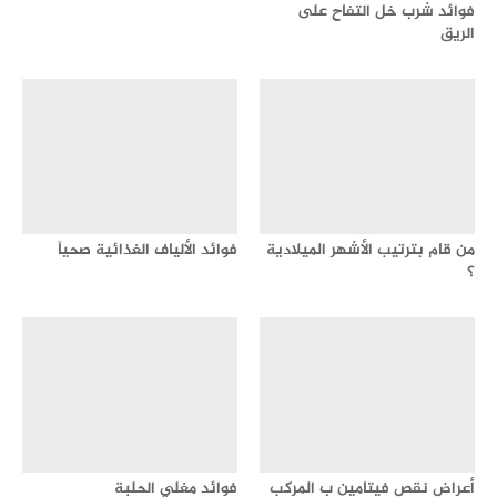
فوائد شرب خل التفاح على
الريق
من قام بترتيب الأشهر الميلادية
فوائد الألياف الغذائية صحياً
؟
أعراض نقص فيتامين ب المركب
فوائد مغلي الحلبة