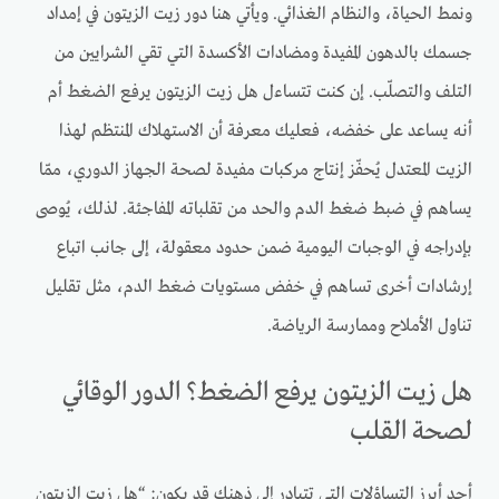
ونمط الحياة، والنظام الغذائي. ويأتي هنا دور زيت الزيتون في إمداد
جسمك بالدهون المفيدة ومضادات الأكسدة التي تقي الشرايين من
التلف والتصلّب. إن كنت تتساءل هل زيت الزيتون يرفع الضغط أم
أنه يساعد على خفضه، فعليك معرفة أن الاستهلاك المنتظم لهذا
الزيت المعتدل يُحفّز إنتاج مركبات مفيدة لصحة الجهاز الدوري، ممّا
يساهم في ضبط ضغط الدم والحد من تقلباته المفاجئة. لذلك، يُوصى
بإدراجه في الوجبات اليومية ضمن حدود معقولة، إلى جانب اتباع
إرشادات أخرى تساهم في خفض مستويات ضغط الدم، مثل تقليل
تناول الأملاح وممارسة الرياضة.
هل زيت الزيتون يرفع الضغط؟ الدور الوقائي
لصحة القلب
أحد أبرز التساؤلات التي تتبادر إلى ذهنك قد يكون: “هل زيت الزيتون